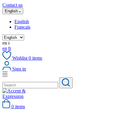
Contact us
English
English
Français
en
en
fr
Wishlist
0
items
Sign in
0 items