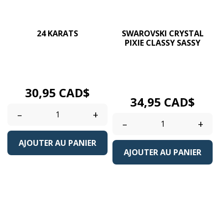
24 KARATS
SWAROVSKI CRYSTAL
PIXIE CLASSY SASSY
Contient des cristaux
Les coffrets CRYSTAL PIXIE
Aurum (Gold) et Jet
SWAROVSKI sont
Hematite (Gunmetal)...
composés: -...
Prix
30,95 CAD$
Prix
34,95 CAD$
–
+
–
+
AJOUTER AU PANIER
AJOUTER AU PANIER