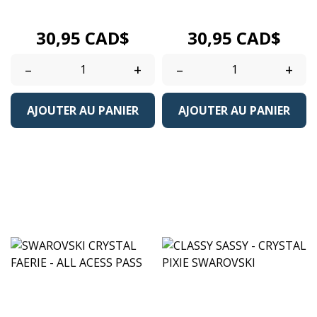
Gold) parfait pour...
pour créer des...
Prix
Prix
30,95 CAD$
30,95 CAD$
–
+
–
+
AJOUTER AU PANIER
AJOUTER AU PANIER