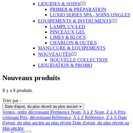
LIQUIDES & SOINS


PRIMER & PRÉPARATION
LUXIO SERIES SPA - SOINS ONGLES
EQUIPEMENTS & INSTRUMENTS


LAMPE UV/LED
PINCEAUX GEL
LIMES & BLOCS
CHABLON & OUTILS
MANUCURE & EQUIPEMENTS
NOUVEAUTÉS


NOUVELLE COLLECTION
LIQUIDATION & PROMO
Nouveaux produits
Il y a 8 produits.
Trier par :
Date d'ajout, du plus récent au plus ancien
Ventes, ordre décroissant
Pertinence
Nom, A à Z
Nom, Z à A
Prix,
croissant
Prix, décroissant
Référence, A à Z
Référence, Z à A
Date
d'ajout, du plus ancien au plus récent
Date d'ajout, du plus récent au
plus ancien