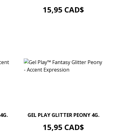
AJOUTER AU PANIER
Prix
15,95 CAD$
–
+
4G.
GEL PLAY GLITTER PEONY 4G.
AJOUTER AU PANIER
Prix
15,95 CAD$