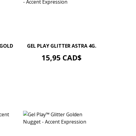
–
+
 GOLD
GEL PLAY GLITTER ASTRA 4G.
AJOUTER AU PANIER
Prix
15,95 CAD$