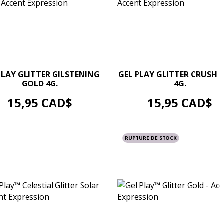
–
+
–
+
PLAY GLITTER GILSTENING
GEL PLAY GLITTER CRUSH
GOLD 4G.
4G.
AJOUTER AU PANIER
AJOUTER AU PANIER
Prix
Prix
15,95 CAD$
15,95 CAD$
RUPTURE DE STOCK