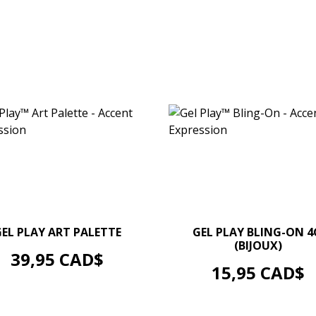
–
+
–
+
GEL PLAY ART PALETTE
GEL PLAY BLING-ON 4
(BIJOUX)
AJOUTER AU PANIER
Prix
39,95 CAD$
AJOUTER AU PANIER
Prix
15,95 CAD$