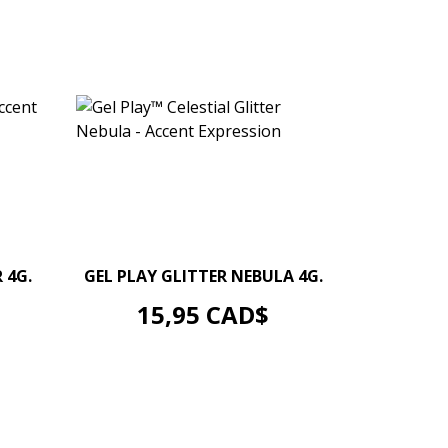
–
+
 4G.
GEL PLAY GLITTER NEBULA 4G.
AJOUTER AU PANIER
Prix
15,95 CAD$