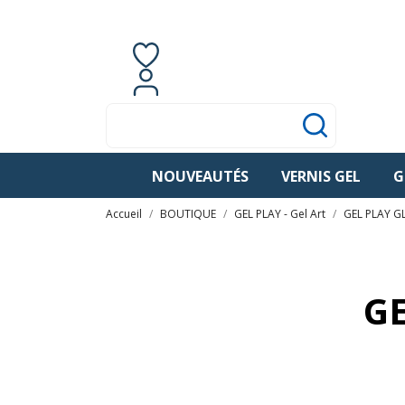
Contactez-nous
Français
0
items
Connexion
NOUVEAUTÉS
VERNIS GEL
G
Accueil
BOUTIQUE
GEL PLAY - Gel Art
GEL PLAY G
GE
Il y a