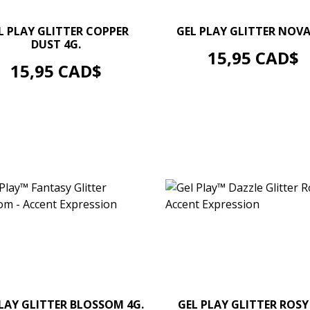
–
+
–
+
L PLAY GLITTER COPPER
GEL PLAY GLITTER NOVA
DUST 4G.
AJOUTER AU PANIER
Prix
15,95 CAD$
AJOUTER AU PANIER
Prix
15,95 CAD$
–
+
–
+
LAY GLITTER BLOSSOM 4G.
GEL PLAY GLITTER ROSY