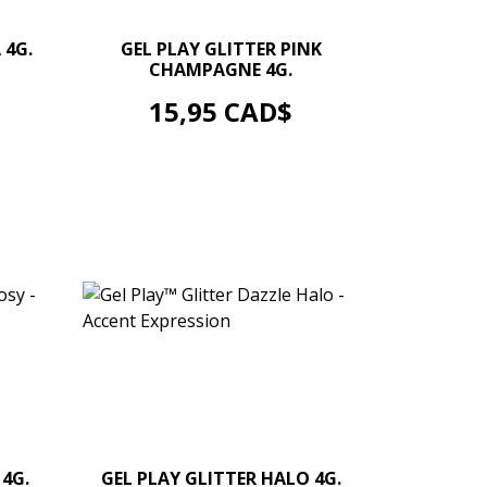
–
+
 4G.
GEL PLAY GLITTER PINK
CHAMPAGNE 4G.
AJOUTER AU PANIER
Prix
15,95 CAD$
–
+
 4G.
GEL PLAY GLITTER HALO 4G.