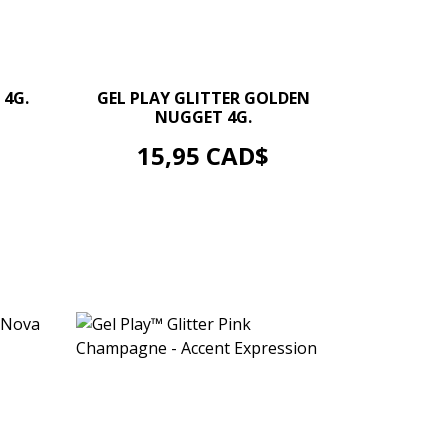
–
+
 4G.
GEL PLAY GLITTER GOLDEN
NUGGET 4G.
AJOUTER AU PANIER
Prix
15,95 CAD$