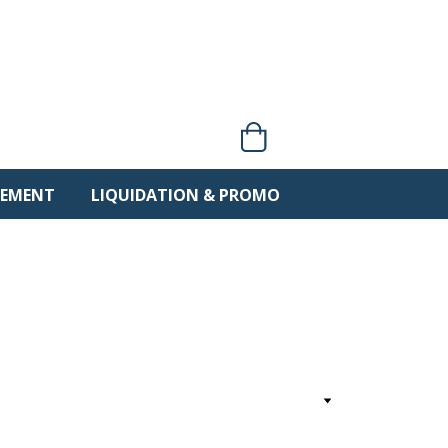
0 items
PEMENT
LIQUIDATION & PROMO
Trier par :
Pertinence
Affichage 1-38 de 38 article(s)