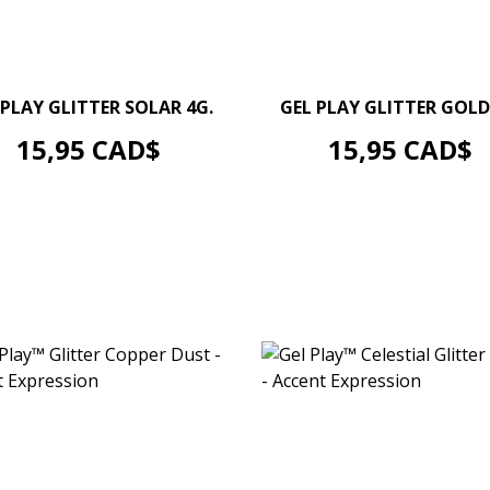
–
+
–
+
 PLAY GLITTER SOLAR 4G.
GEL PLAY GLITTER GOLD
AJOUTER AU PANIER
RUPTURE DE STOCK
Prix
Prix
15,95 CAD$
15,95 CAD$