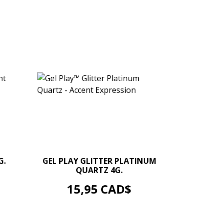
–
+
G.
GEL PLAY GLITTER PLATINUM
QUARTZ 4G.
AJOUTER AU PANIER
Prix
15,95 CAD$