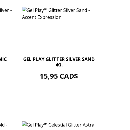
–
+
MIC
GEL PLAY GLITTER SILVER SAND
4G.
AJOUTER AU PANIER
Prix
15,95 CAD$