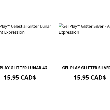
–
+
–
+
 PLAY GLITTER LUNAR 4G.
GEL PLAY GLITTER SILVER
AJOUTER AU PANIER
AJOUTER AU PANIER
Prix
Prix
15,95 CAD$
15,95 CAD$