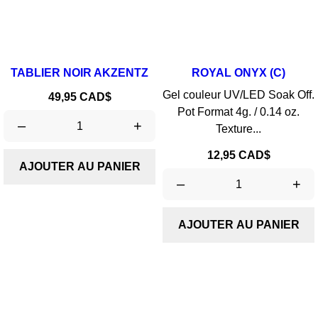
TABLIER NOIR AKZENTZ
ROYAL ONYX (C)
Gel couleur UV/LED Soak Off.
Prix
49,95 CAD$
Pot Format 4g. / 0.14 oz.
–
+
Texture...
Prix
12,95 CAD$
AJOUTER AU PANIER
–
+
AJOUTER AU PANIER