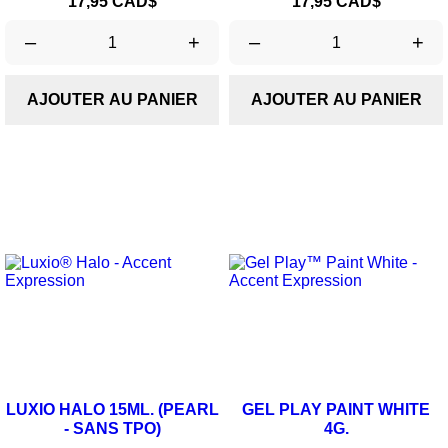
Prix
Prix
17,95 CAD$
17,95 CAD$
–
+
–
+
AJOUTER AU PANIER
AJOUTER AU PANIER
LUXIO HALO 15ML. (PEARL
GEL PLAY PAINT WHITE
- SANS TPO)
4G.