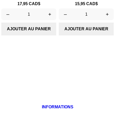
Prix
Prix
17,95 CAD$
15,95 CAD$
–
+
–
+
AJOUTER AU PANIER
AJOUTER AU PANIER
Produits

Notre société

Votre compte

INFORMATIONS