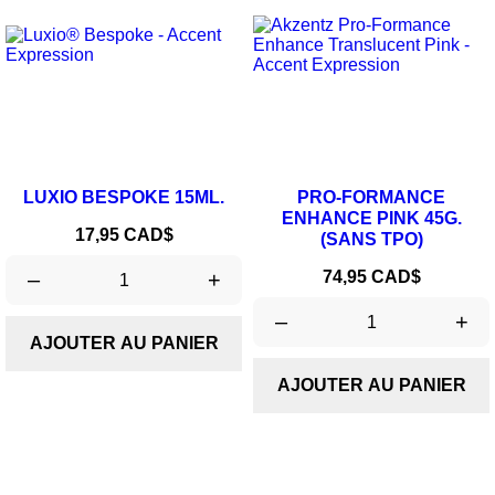
LUXIO BESPOKE 15ML.
PRO-FORMANCE
ENHANCE PINK 45G.
Prix
17,95 CAD$
(SANS TPO)
Prix
–
+
74,95 CAD$
–
+
AJOUTER AU PANIER
AJOUTER AU PANIER