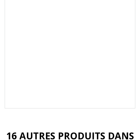
Paillettes vibrantes permet une couverture
incroyable sans épaisseur.
Consistance fine et onctueuse assure un
contrôle de précision.
Sa texture permet aux couleurs de glisser sans
effort.
Convient pour une couverture complète, des
arrière-plans abstraits et des illustrations
complexes.
Compatible avec toutes les gels Akzentz.
Formule de gel 100% pur, sans solvant et sans
odeur.
Fabriqué au Canada à partir d'ingrédients de
qualité supérieure.
16 AUTRES PRODUITS DANS