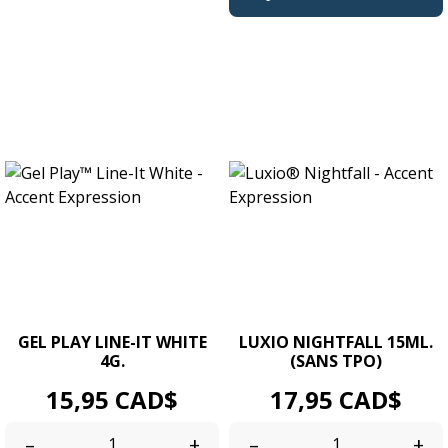
GEL PLAY LINE-IT WHITE
LUXIO NIGHTFALL 15ML.
4G.
(SANS TPO)
Prix
Prix
15,95 CAD$
17,95 CAD$
–
+
–
+