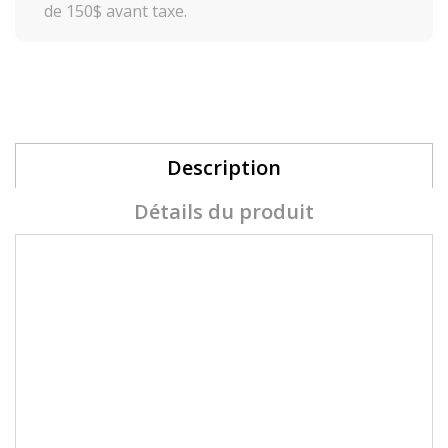
de 150$ avant taxe.
Description
Détails du produit
Akzéntz®
Gel Play GLITTER GLITZ UV/LED
Soak Off
GLITZ WHITE GOLD LEAF des flocons
métalliques ultra fins avec un effet feuille
scintillante.
Gel de couleur ultra-saturé, paillettes à
réflexion miroir hautement pigmentées.