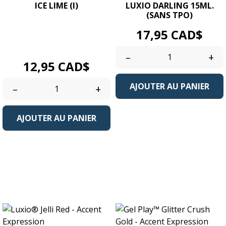
ICE LIME (I)
LUXIO DARLING 15ML.
(SANS TPO)
Gel couleur UV/LED Soak
Prix
17,95 CAD$
Off. Pot Format 4g. / 0.14
oz....
–
+
Prix
12,95 CAD$
AJOUTER AU PANIER
–
+
AJOUTER AU PANIER