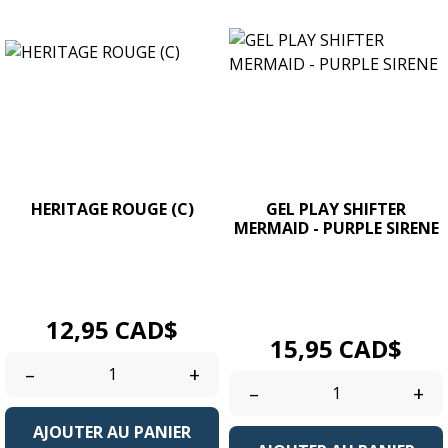
HERITAGE ROUGE (C)
GEL PLAY SHIFTER
MERMAID - PURPLE SIRENE
Gel couleur UV/LED Soak
Gel Play Glitter
Off. Pot Format 4g. / 0.14
Shifter Mermaid UV/LED
oz....
Soak Off - Les...
Prix
12,95 CAD$
Prix
15,95 CAD$
–
+
–
+
AJOUTER AU PANIER