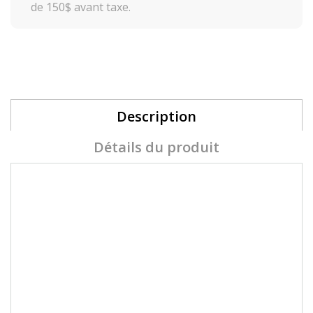
de 150$ avant taxe.
Description
Détails du produit
Akzéntz®
LUXIO Gel Couleur UV/LED Soak Off
LUXIO IVORY un Blanc chaud classique,
couverture opaque, auto-nivelant.
Gel de luxe en bouteille, alternative unique
pour une amélioration des ongles qui
démontre la vraie beauté.
Sa texture crémeuse offre un contrôle parfait