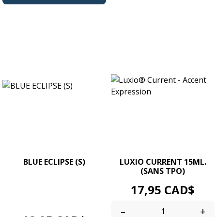
BLUE ECLIPSE (S)
LUXIO CURRENT 15ML.
(SANS TPO)
Gel couleur UV/LED Soak
Prix
17,95 CAD$
Off. Pot Format 4g. / 0.14 oz.
Texture...
–
+